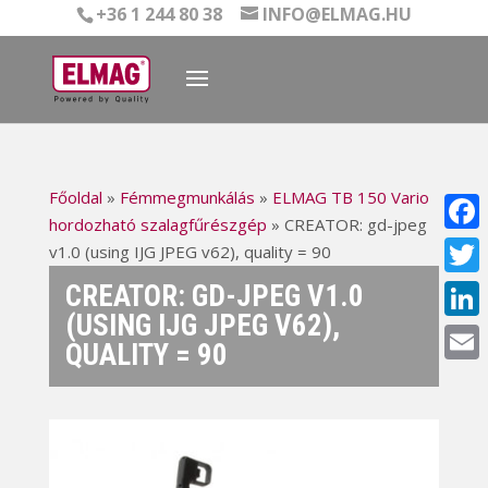
+36 1 244 80 38
INFO@ELMAG.HU
Főoldal
»
Fémmegmunkálás
»
ELMAG TB 150 Vario
hordozható szalagfűrészgép
»
CREATOR: gd-jpeg
Face
v1.0 (using IJG JPEG v62), quality = 90
CREATOR: GD-JPEG V1.0
Twitt
(USING IJG JPEG V62),
Linke
QUALITY = 90
Email