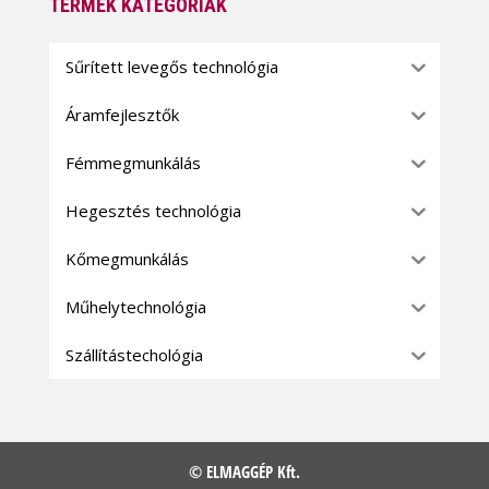
TERMÉK KATEGÓRIÁK
Sűrített levegős technológia
Áramfejlesztők
Fémmegmunkálás
Hegesztés technológia
Kőmegmunkálás
Műhelytechnológia
Szállítástechológia
© ELMAGGÉP Kft.