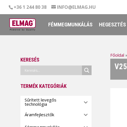
+36 1 244 80 38
INFO@ELMAG.HU
FÉMMEGMUNKÁLÁS
HEGESZTÉS
Főoldal
KERESÉS
V25
TERMÉK KATEGÓRIÁK
Sűrített levegős
technológia
Áramfejlesztők
Fémmegmunkálás