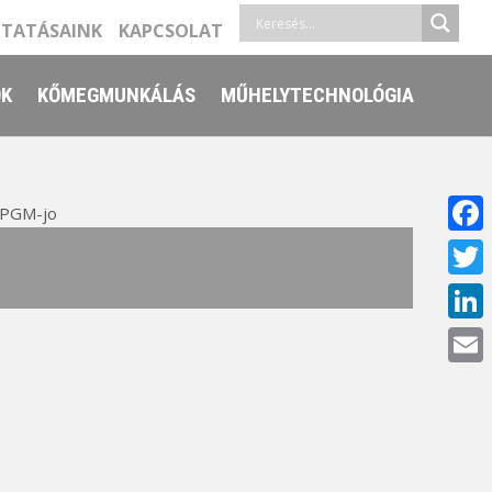
LTATÁSAINK
KAPCSOLAT
ŐK
KŐMEGMUNKÁLÁS
MŰHELYTECHNOLÓGIA
 PGM-jo
Face
Twitt
Linke
Email