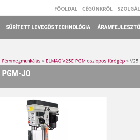
FŐOLDAL
CÉGÜNKRŐL
SZOLGÁ
SŰRÍTETT LEVEGŐS TECHNOLÓGIA
ÁRAMFEJLESZT
»
Fémmegmunkálás
»
ELMAG V25E PGM oszlopos fúrógép
»
V25
 PGM-JO