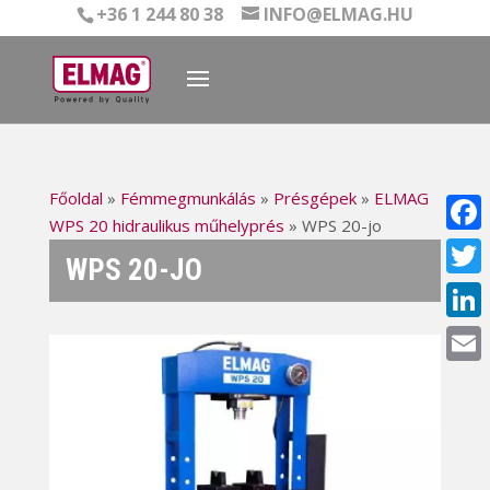
+36 1 244 80 38
INFO@ELMAG.HU
Főoldal
»
Fémmegmunkálás
»
Présgépek
»
ELMAG
WPS 20 hidraulikus műhelyprés
»
WPS 20-jo
Face
WPS 20-JO
Twitt
Linke
Email