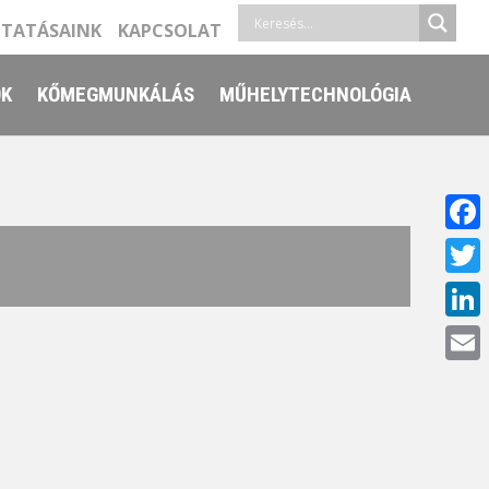
LTATÁSAINK
KAPCSOLAT
ŐK
KŐMEGMUNKÁLÁS
MŰHELYTECHNOLÓGIA
Face
Twitt
Linke
Email