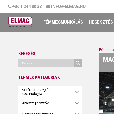
+36 1 244 80 38
INFO@ELMAG.HU
FÉMMEGMUNKÁLÁS
HEGESZTÉS
Főoldal
KERESÉS
MAC
TERMÉK KATEGÓRIÁK
Sűrített levegős
technológia
Áramfejlesztők
Fémmegmunkálás