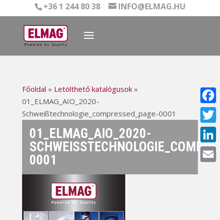
+36 1 244 80 38
INFO@ELMAG.HU
Főoldal
»
Letölthető katalógusok
»
01_ELMAG_AIO_2020-
Face
Schweißtechnologie_compressed_page-0001
01_ELMAG_AIO_2020-
Twitt
SCHWEISSTECHNOLOGIE_COMPRES
Linke
001
Email