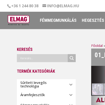
+36 1 244 80 38
INFO@ELMAG.HU
FÉMMEGMUNKÁLÁS
HEGESZTÉS
Főoldal
KERESÉS
01_
TERMÉK KATEGÓRIÁK
Sűrített levegős
technológia
Áramfejlesztők
Fémmegmunkálás