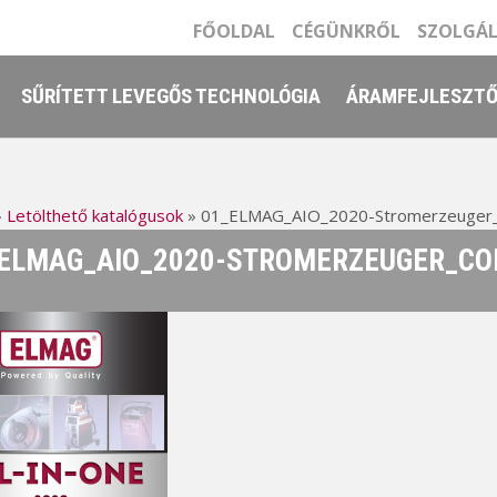
FŐOLDAL
CÉGÜNKRŐL
SZOLGÁ
SŰRÍTETT LEVEGŐS TECHNOLÓGIA
ÁRAMFEJLESZT
»
Letölthető katalógusok
»
01_ELMAG_AIO_2020-Stromerzeuger
ELMAG_AIO_2020-STROMERZEUGER_CO