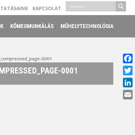
LTATÁSAINK
KAPCSOLAT
ŐK
KŐMEGMUNKÁLÁS
MŰHELYTECHNOLÓGIA
_compressed_page-0001
Face
MPRESSED_PAGE-0001
Twitt
Linke
Email